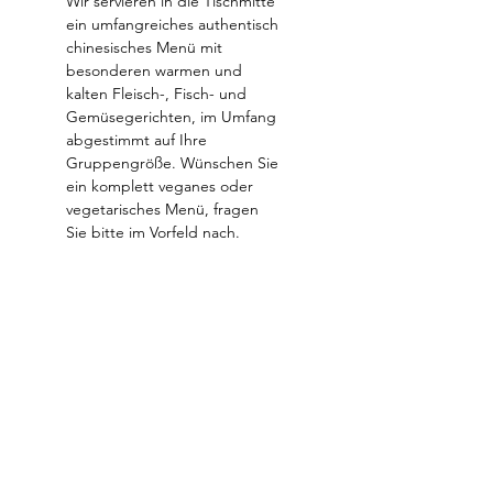
Wir servieren in die Tischmitte 
ein umfangreiches authentisch 
chinesisches Menü mit 
besonderen warmen und 
kalten Fleisch-, Fisch- und 
Gemüsegerichten, im Umfang 
abgestimmt auf Ihre 
Gruppengröße. Wünschen Sie 
ein komplett veganes oder 
vegetarisches Menü, fragen 
Sie bitte im Vorfeld nach. 
Dazu halten wir eine kleine 
aber feine Getränkkarte 
bereit. 
Einlass ab 18:30 Uhr. Essen ab 
19 Uhr. 
Möchten Sie früher oder 
später kommen, stimmen Sie 
das bitte mit uns ab.