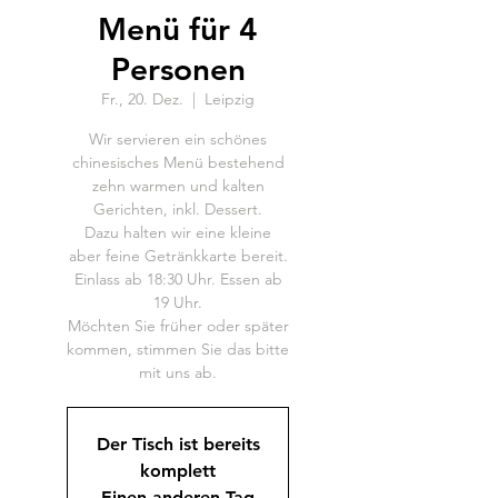
Menü für 4
Personen
Fr., 20. Dez.
  |  
Leipzig
Wir servieren ein schönes
chinesisches Menü bestehend
zehn warmen und kalten
Gerichten, inkl. Dessert.
Dazu halten wir eine kleine
aber feine Getränkkarte bereit.
Einlass ab 18:30 Uhr. Essen ab
19 Uhr.
Möchten Sie früher oder später
kommen, stimmen Sie das bitte
mit uns ab.
Der Tisch ist bereits
komplett
Einen anderen Tag