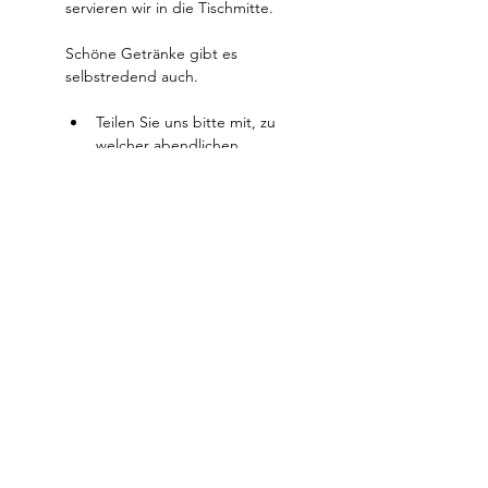
servieren wir in die Tischmitte. 
Schöne Getränke gibt es 
selbstredend auch.
Teilen Sie uns bitte mit, zu 
welcher abendlichen 
Uhrzeit Sie kommen 
möchten.
Mit der Reservierung leisten 
Sie eine Anzahlung. Diese wird 
mit Ihrem tatsächlichen 
Rechnungsbetrag verrechnet. 
Datenschutz
Impressum