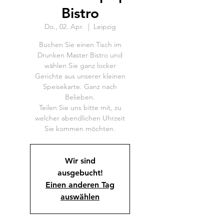
Bistro
Do., 02. Apr.
  |  
Leipzig
Buchen Sie einen Tisch im
Drunken Master Bistro und
wählen Sie ganz locker
Gerichte aus unserer kleinen
Speisekarte. Ganz nach
Belieben.
Teilen Sie uns bitte mit, zu
welcher abendlichen Uhrzeit
Wir sind
ausgebucht!
Einen anderen Tag
auswählen