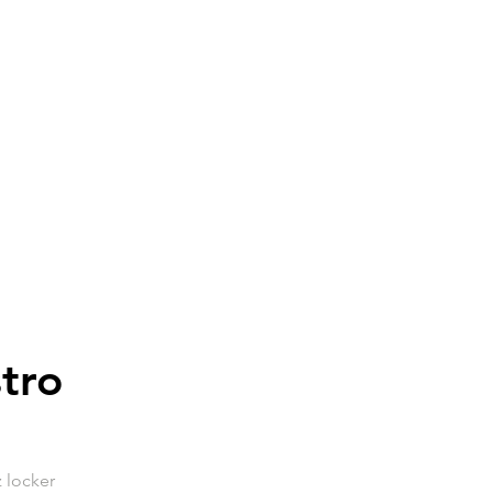
tro
 locker