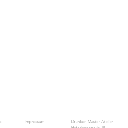
z
Impressum
Drunken Master Atelier
Haferkornstraße 15,