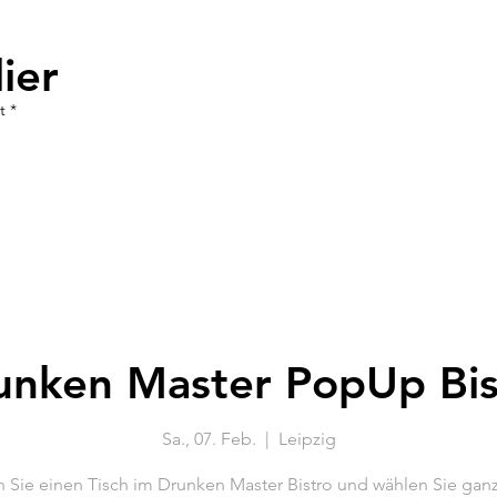
ier
t *
unken Master PopUp Bis
Sa., 07. Feb.
  |  
Leipzig
 Sie einen Tisch im Drunken Master Bistro und wählen Sie ganz