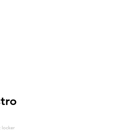
tro
 locker