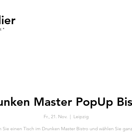
ier
t *
unken Master PopUp Bis
Fr., 21. Nov.
  |  
Leipzig
 Sie einen Tisch im Drunken Master Bistro und wählen Sie ganz