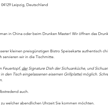
, 04129 Leipzig, Deutschland
g
t man in China oder beim Drunken Master! Wir öffnen das Drunk
nserer kleinen preisgünstigen Bistro Speisekarte authentisch ch
servieren wir in die Tischmitte. 
n Feuertopf, 
der
 Signature Dish der Sichuanküche, und Sichuan Gr
 in den Tisch eingelassenen eisernen Grillplatte) möglich. Schr
n.
lbstredend auch.
it, zu welcher abendlichen Uhrzeit Sie kommen möchten.