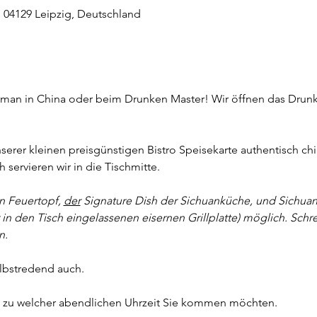
, 04129 Leipzig, Deutschland
g
t man in China oder beim Drunken Master! Wir öffnen das Drunk
nserer kleinen preisgünstigen Bistro Speisekarte authentisch ch
servieren wir in die Tischmitte. 
n Feuertopf, 
der
 Signature Dish der Sichuanküche, und Sichuan Gr
 in den Tisch eingelassenen eisernen Grillplatte) möglich. Schr
n.
lbstredend auch.
it, zu welcher abendlichen Uhrzeit Sie kommen möchten.