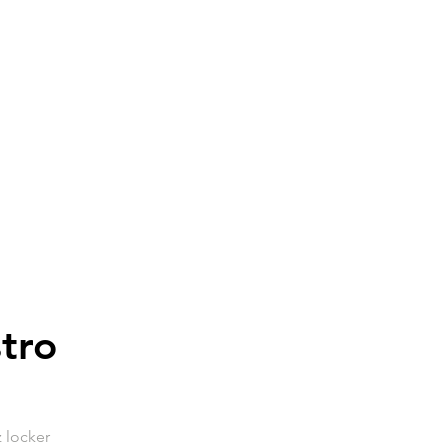
tro
 locker