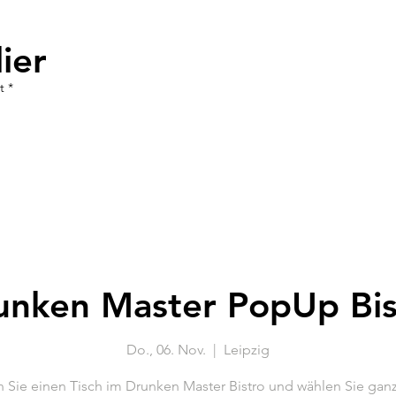
ier
t *
unken Master PopUp Bis
Do., 06. Nov.
  |  
Leipzig
 Sie einen Tisch im Drunken Master Bistro und wählen Sie ganz