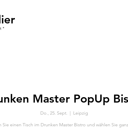
ier
t *
unken Master PopUp Bis
Do., 25. Sept.
  |  
Leipzig
 Sie einen Tisch im Drunken Master Bistro und wählen Sie ganz