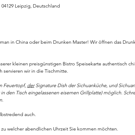
, 04129 Leipzig, Deutschland
g
t man in China oder beim Drunken Master! Wir öffnen das Drunk
nserer kleinen preisgünstigen Bistro Speisekarte authentisch ch
servieren wir in die Tischmitte. 
n Feuertopf, 
der
 Signature Dish der Sichuanküche, und Sichuan Gr
 in den Tisch eingelassenen eisernen Grillplatte) möglich. Schr
n.
lbstredend auch.
it, zu welcher abendlichen Uhrzeit Sie kommen möchten.