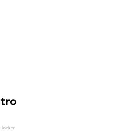
tro
 locker