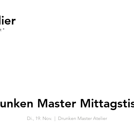
ier
t *
unken Master Mittagsti
Di., 19. Nov.
  |  
Drunken Master Atelier