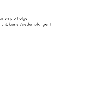
g
h 
tionen pro Folge
richt, keine Wiederholungen!