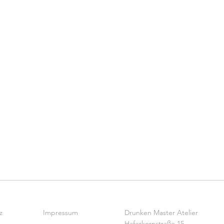
z
Impressum
Drunken Master Atelier
Haferkornstraße 15,