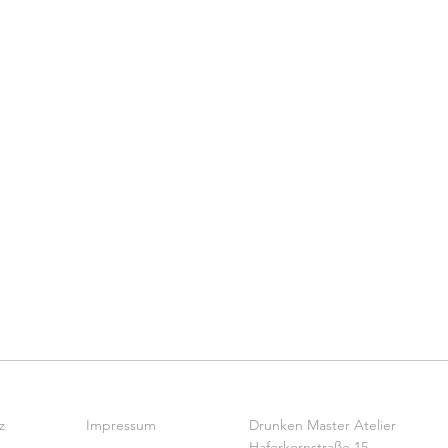
z
Impressum
Drunken Master Atelier
Haferkornstraße 15,