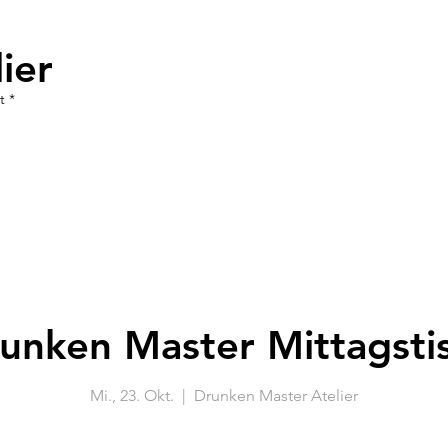
ier
t *
unken Master Mittagsti
Mi., 23. Okt.
  |  
Drunken Master Atelier