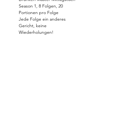
Season 1, 8 Folgen, 20 
Portionen pro Folge
Jede Folge ein anderes 
Gericht, keine 
Wiederholungen!
Datenschutz
Impressum
Drunken Master Atelier
Haferkornstraße 15, 04129 Leipzig
(Eutritzsch)
info@drunkenmaster.de
* by the artist formerly known as