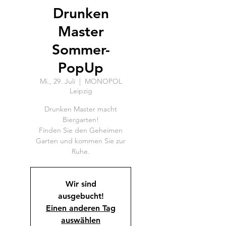
Drunken
Master
Sommer-
PopUp
Mi., 29. Juli
  |  
MONOPOL
Leipzig
Drunken Master macht
Biergarten!
Finden Sie den Geheimen
Garten und kommen Sie zur
Ruhe.
Wir sind
ausgebucht!
Einen anderen Tag
auswählen