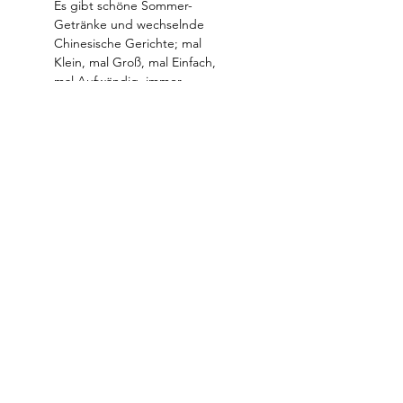
Es gibt schöne Sommer-
Getränke und wechselnde 
Chinesische Gerichte; mal 
Klein, mal Groß, mal Einfach, 
mal Aufwändig, immer 
authentisch Chinesisch und 
Lecker.  
Keine Reservierung notwendig 
aber erwünscht.  
Datenschutz
Impressum